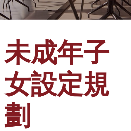
未成年子
女設定規
劃