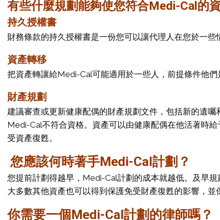
有些什麼規劃能夠使您符合
Medi-Cal
的
持久授權書
財務條款的持久授權書是一份您可以讓代理人在您於一些
資產轉移
把資產轉讓給Medi-Cal可能適用於一些人，前提條件
財產規劃
建議審查或更新健康配偶的財產規劃文件，包括新的遺囑
Medi-Cal不符合資格。資產可以由健康配偶在他活
受資產復甦。
您應該何時著手Medi-Cal計劃？
您提前計劃得越早，Medi-Cal計劃的成本就越低。
大多數其他資產也可以得到保護免受財產復甦的影響，並
你需要一個
Medi-Cal
計劃的律師嗎？