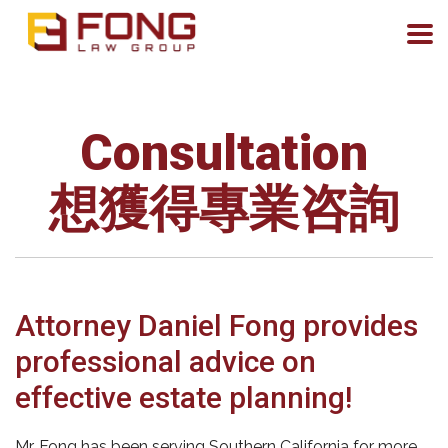
Consultation
想獲得專業咨詢
Attorney Daniel Fong provides
professional advice on
effective estate planning!
Mr. Fong has been serving Southern California for more